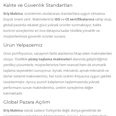
Kalite ve Güvenlik Standartları
Eriş Makina
, ürünlerinin uluslararası standartlara uygun olmasına
büyük önem verir. Makinelerimiz
ISO
ve
CE sertifikalarına
sahip olup,
global pazarda rekabet gücü yüksek ürünler sunmaktayız. Kalite
kontrol süreçlerimiz en ince detayına kadar titizlikle yönetilir ve
müşterilerimize güvenilir ürünler sunarız.
Ürün Yelpazemiz
Ürün portföyümüz, sanayinin farklı alanlarına hitap eden makinelerden
oluşur. Özellikle
yüzey taşlama makineleri
alanında geliştirdiğimiz
yenilikçi çözümlerle, müşterilerimize hem manuel hem de otomatik
taşlama seçenekleri sunuyoruz. Aynalı, mıknatıslı, aynalı-mıknatıslı ve
döner sistemli makinelerimiz, her türlü üretim ihtiyacına uygun şekilde
tasarlanmıştır. Ayrıca, punch kalıplarının taşlanmasında yüksek
performans sunan makinelerimiz, üretim süreçlerine değer
katmaktadır.
Global Pazara Açılım
Eriş Makina
olarak sadece Türkiye’de değil, dünya genelinde de
ürünlerimizi sunmaktayız. Makinelerimiz, Avrupa, Asya ve Orta Doğu