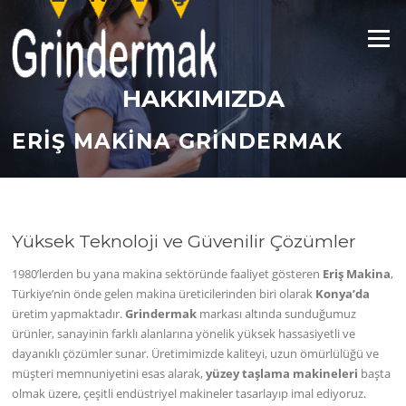
İçeriğe
geç
Menü
HAKKIMIZDA
ERIŞ MAKINA GRINDERMAK
Yüksek Teknoloji ve Güvenilir Çözümler
1980’lerden bu yana makina sektöründe faaliyet gösteren
Eriş Makina
,
Türkiye’nin önde gelen makina üreticilerinden biri olarak
Konya’da
üretim yapmaktadır.
Grindermak
markası altında sunduğumuz
ürünler, sanayinin farklı alanlarına yönelik yüksek hassasiyetli ve
dayanıklı çözümler sunar. Üretimimizde kaliteyi, uzun ömürlülüğü ve
müşteri memnuniyetini esas alarak,
yüzey taşlama makineleri
başta
olmak üzere, çeşitli endüstriyel makineler tasarlayıp imal ediyoruz.