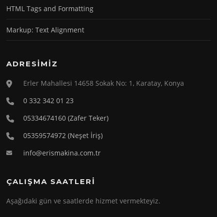
HTML Tags and Formatting
Markup: Text Alignment
ADRESIMIZ
Erler Mahallesi 14658 Sokak No: 1, Karatay, Konya
0 332 342 01 23
05334674160 (Zafer Teker)
05359574972 (Neşet İriş)
info@erismakina.com.tr
ÇALIŞMA SAATLERI
Aşağıdaki gün ve saatlerde hizmet vermekteyiz.