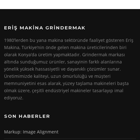
ERIŞ MAKINA GRINDERMAK
1980’lerden bu yana makina sektöründe faaliyet gösteren Eriş
Makina, Türkiye’nin önde gelen makina üreticilerinden biri
olarak Konya’da üretim yapmaktadır. Grindermak markası
altında sunduğumuz ürünler, sanayinin farklı alanlarına
yönelik yüksek hassasiyetli ve dayanıklı çözümler sunar.
Üretimimizde kaliteyi, uzun ömürlülüğü ve müşteri
memnuniyetini esas alarak, yüzey taşlama makineleri başta
olmak üzere, çeşitli endüstriyel makineler tasarlayıp imal
ediyoruz.
SON HABERLER
Markup: Image Alignment