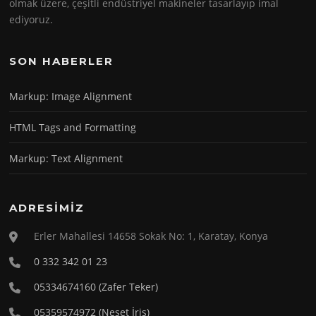
olmak üzere, çeşitli endüstriyel makineler tasarlayıp imal
ediyoruz.
SON HABERLER
Markup: Image Alignment
HTML Tags and Formatting
Markup: Text Alignment
ADRESIMIZ
Erler Mahallesi 14658 Sokak No: 1, Karatay, Konya
0 332 342 01 23
05334674160 (Zafer Teker)
05359574972 (Neşet İriş)