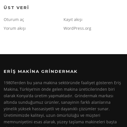
ÜST VERI
Oturum aç
Kayıt akışı
Yorum akışı
WordPress.org
ERIŞ MAKINA GRINDERMAK
1980’lerden bu yana makina sektöründe faaliyet gösteren Eriş
Makina, Türkiye’nin önde gelen makina üreticilerinden biri
olarak Konya’da üretim yapmaktadır. Grindermak markası
altında sunduğumuz ürünler, sanayinin farklı alanlarına
yönelik yüksek hassasiyetli ve dayanıklı çözümler sunar.
Üretimimizde kaliteyi, uzun ömürlülüğü ve müşteri
memnuniyetini esas alarak, yüzey taşlama makineleri başta